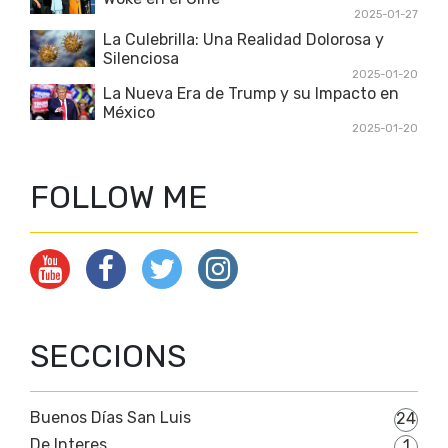
2025-01-27
La Culebrilla: Una Realidad Dolorosa y
Silenciosa
2025-01-20
La Nueva Era de Trump y su Impacto en
México
2025-01-20
FOLLOW ME
SECCIONS
Buenos Días San Luis
24
De Interes
1